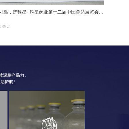
可靠，选科星 | 科星药业第十二届中国兽药展览会圆
收官！
6-06-24