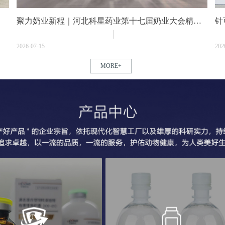
聚力奶业新程｜河北科星药业第十七届奶业大会精彩
针
回顾
满
2026-07-15
202
MORE+