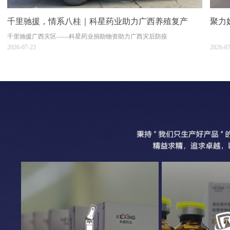
千里驰援，情系八桂｜科星药业助力广西养殖复产
聚力
千里驰援广西灾区——科星药业捐助物资助力广西灾后防疫
回顾
2026-07-23
2026-0